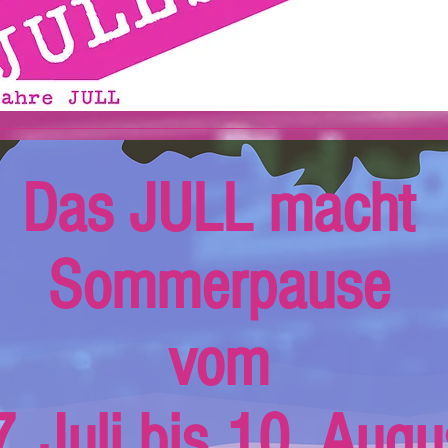
Das JULL macht
Sommerpause
vom
. Juli bis 10. Augu