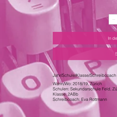
In d
Jahr/Schule/Klasse/Schreibcoach
Wann/Wo: 2018/19, Zürich
Schulen: Sekundarschule Feld, Zü
Klasse: 2ABb
Schreibcoach: Eva Rottmann