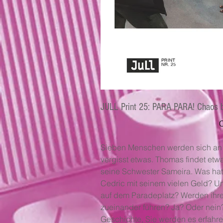
JULL Print 25: PARA PARA! Chaos 
Pr
Sieben Menschen werden sich an e
vergisst etwas. Thomas findet etwas
seine Schwester Sameira. Was hat
Cedric mit seinem vielen Geld? U
auf dem Paradeplatz? Werden ihr
zueinander führen? Ja? Oder nein
Geschichte, Sie werden es erfahren