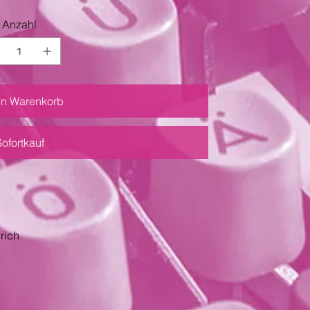
Anzahl
en Warenkorb
Sofortkauf
rich