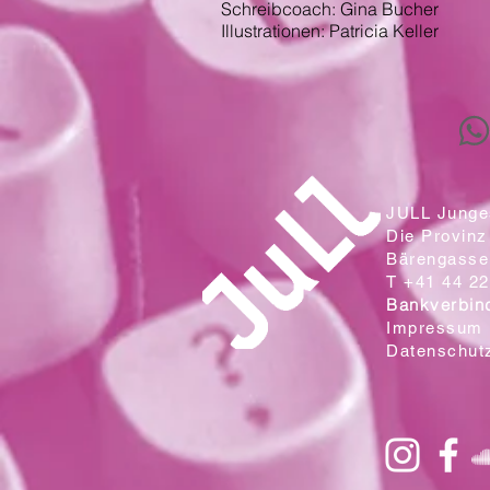
Schreibcoach: Gina Bucher
Illustrationen: Patricia Keller
JULL Junges
Die Provinz
Bärengasse 
T +41 44 22
Bankverbin
Impressum
Datenschut