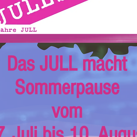
Das JULL macht
Sommerpause
vom
. Juli bis 10. Augu