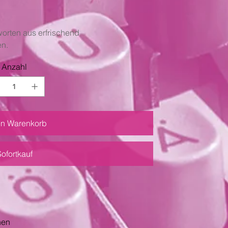
orten aus erfrischend
n.
Anzahl
en Warenkorb
Sofortkauf
nen