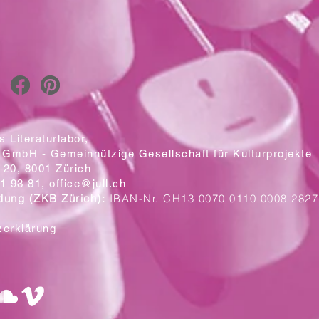
 Literaturlabor,
 GmbH - Gemeinnützige Gesellschaft für Kulturprojekte
20, 8001 Zürich
1 93 81,
office@jull.ch
dung (ZKB Zürich):
IBAN-Nr. CH13 0070 0110 0008 2827
zerklärung