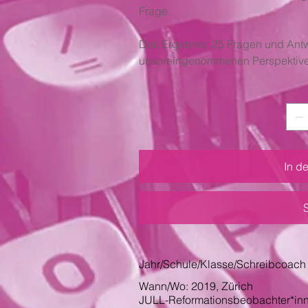
Frage.
Das Ergebnis: 25 Fragen und Antw
unvoreingenommenen Perspektive
In d
Jahr/Schule/Klasse/Schreibcoach
Wann/Wo: 2019, Zürich
JULL-Reformationsbeobachter*in