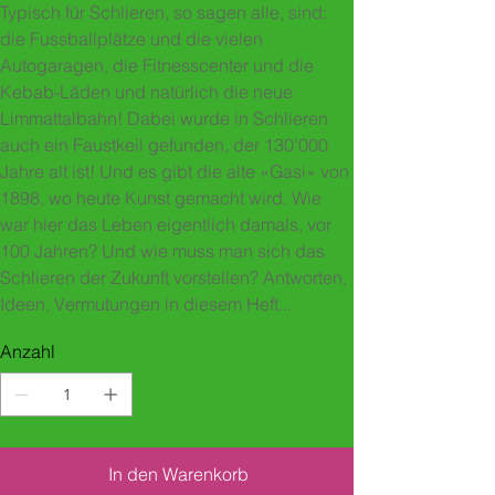
Typisch für Schlieren, so sagen alle, sind:
die Fussballplätze und die vielen
Autogaragen, die Fitnesscenter und die
Kebab-Läden und natürlich die neue
Limmattalbahn! Dabei wurde in Schlieren
auch ein Faustkeil gefunden, der 130'000
Jahre alt ist! Und es gibt die alte «Gasi» von
1898, wo heute Kunst gemacht wird. Wie
war hier das Leben eigentlich damals, vor
100 Jahren? Und wie muss man sich das
Schlieren der Zukunft vorstellen? Antworten,
Ideen, Vermutungen in diesem Heft...
Anzahl
In den Warenkorb