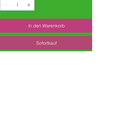
In den Warenkorb
Sofortkauf
Jahr/Schule/Klasse/Schreibcoach
Wann/Wo: 2021, Zürich
Schule: Sekundarschule Buhnrain, Zürich
Seebach
Klasse: 2AC
Schreibcoach: Renata Burckhardt