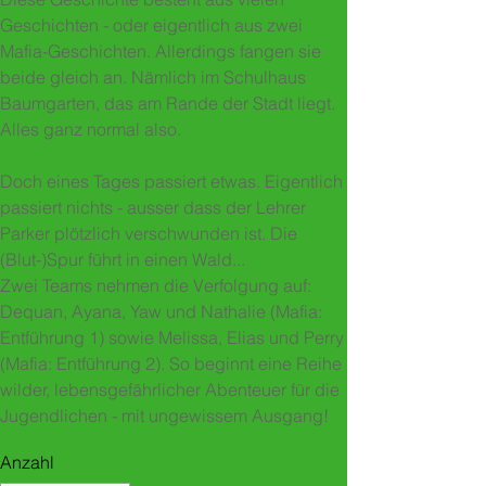
Geschichten - oder eigentlich aus zwei
Mafia-Geschichten. Allerdings fangen sie
beide gleich an. Nämlich im Schulhaus
Baumgarten, das am Rande der Stadt liegt.
Alles ganz normal also.
Doch eines Tages passiert etwas. Eigentlich
passiert nichts - ausser dass der Lehrer
Parker plötzlich verschwunden ist. Die
(Blut-)Spur führt in einen Wald...
Zwei Teams nehmen die Verfolgung auf:
Dequan, Ayana, Yaw und Nathalie (Mafia:
Entführung 1) sowie Melissa, Elias und Perry
(Mafia: Entführung 2). So beginnt eine Reihe
wilder, lebensgefährlicher Abenteuer für die
Jugendlichen - mit ungewissem Ausgang!
Anzahl