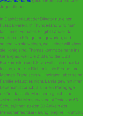
Menschenrechte
geschrieben von Zürcher
Jugendlichen.
In Dashât erlaubt der Diktator nur einen
Fussballverein. In Thunderland wird man
fast immer verhaftet. Es gibt Länder, da
werden die Könige rausgeworfen, und
solche, wo sie weinen, weil keiner will, dass
sie König sind. Thomas kommt beinahe ins
Gefängnis, weil die ZKB und die UBS
Konkurrenten sind. Silvia will sich scheiden
lassen, aber der Richter ist ein Freund ihres
Mannes. Franciscus will heiraten, aber seine
Familie erlaubt es nicht. Lamia gewinnt ihren
Lebensmut zurück, als ihr ein Pädagoge
erklärt, dass alle Menschen gleich sind.
«Mensch ist Mensch» vereint Texte von 63
Schüler/innen zu den 30 Artikeln der
Menschenrechtserklärung: originell, kraftvoll,