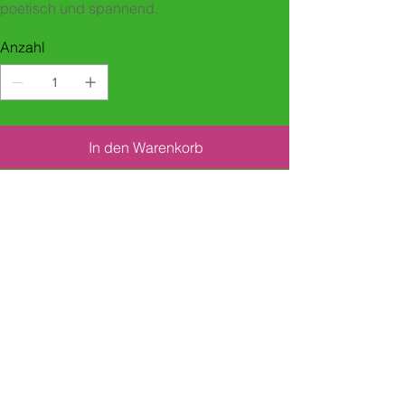
poetisch und spannend.
Anzahl
In den Warenkorb
Sofortkauf
Jahr/Schreibcoach
Wann/Wo: Dezember 2018, Zürich
Schreibcoachs: Werner Rohner, Ulrike Ulrich