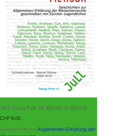
JULL Ready Print 14: Mensch ist Mensch
Preis
CHF 8.00
Geschichten zur
Allgemeinen Erklärung der