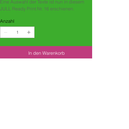
Eine Auswahl der Texte ist nun in diesem
JULL Ready Print Nr. 16 erschienen.
Anzahl
In den Warenkorb
Sofortkauf
Jahr/Schreibcoach
Wann/Wo: Mai 2019, Zürich
Schreibcoach: Jörg Menke-Peitzmeyer