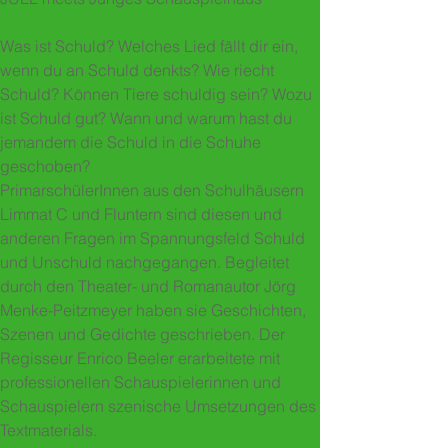
Was ist Schuld? Welches Lied fällt dir ein,
wenn du an Schuld denkts? Wie riecht
Schuld? Können Tiere schuldig sein? Wozu
ist Schuld gut? Wann und warum hast du
jemandem die Schuld in die Schuhe
geschoben?
PrimarschülerInnen aus den Schulhäusern
Limmat C und Fluntern sind diesen und
anderen Fragen im Spannungsfeld Schuld
und Unschuld nachgegangen. Begleitet
durch den Theater- und Romanautor
Jörg
Menke-Peitzmeyer
haben sie Geschichten,
Szenen und Gedichte geschrieben. Der
Regisseur
Enrico Beeler
erarbeitete mit
professionellen Schauspielerinnen und
Schauspielern szenische Umsetzungen des
Textmaterials.