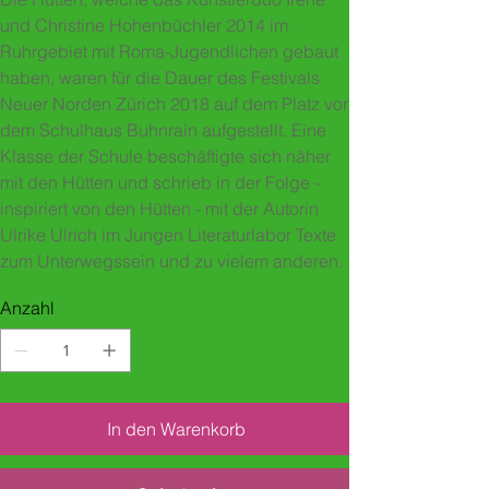
und Christine Hohenbüchler 2014 im
Ruhrgebiet mit Roma-Jugendlichen gebaut
haben, waren für die Dauer des Festivals
Neuer Norden
Zürich 2018 auf dem Platz vor
dem Schulhaus Buhnrain aufgestellt. Eine
Klasse der Schule beschäftigte sich näher
mit den Hütten und schrieb in der Folge -
inspiriert von den Hütten - mit der Autorin
Ulrike Ulrich
im Jungen Literaturlabor Texte
zum Unterwegssein und zu vielem anderen.
Anzahl
In den Warenkorb