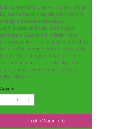
Das ist die Geschichte von Jamie und mir.
Es ist eine Geschichte, die 2017 beginnt
und bis die zweite Hälfte des 21.
Jahrhunderts reicht. Es ist eine ganz
besondere Geschichte - nämlich eine
Liebesgeschichte - wie ihr vielleicht schon
bei dem Titel vermutet habt. Und es ist die
Geschichte eines grossartigen Lebens
zweier Menschen, die von Erfolg zu Erfolg
eilen - und dabei doch immer ganz sie
selber bleiben.
Anzahl
In den Warenkorb