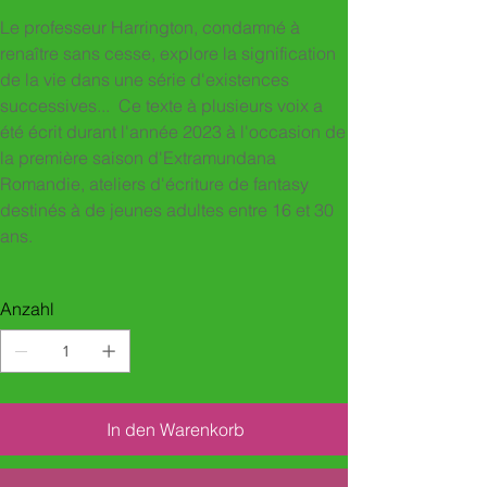
Le professeur Harrington, condamné à
renaître sans cesse, explore la signification
de la vie dans une série d'existences
successives... ​ Ce texte à plusieurs voix a
été écrit durant l'année 2023 à l'occasion de
la première saison d'Extramundana
Romandie, ateliers d'écriture de fantasy
destinés à de jeunes adultes entre 16 et 30
ans.
Anzahl
In den Warenkorb