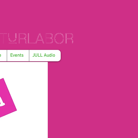
e
Events
JULL Audio