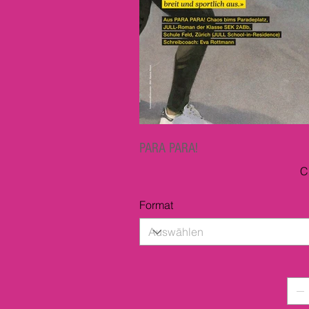
PARA PARA!
Pr
C
Format