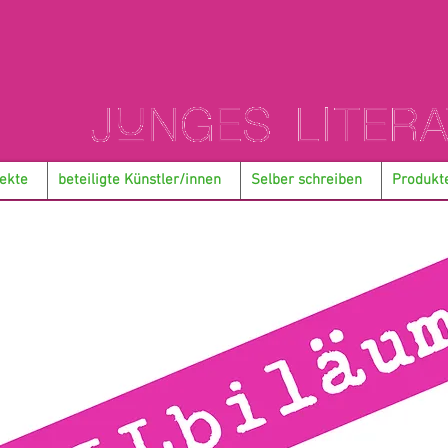
ekte
beteiligte Künstler/innen
Selber schreiben
Produkt