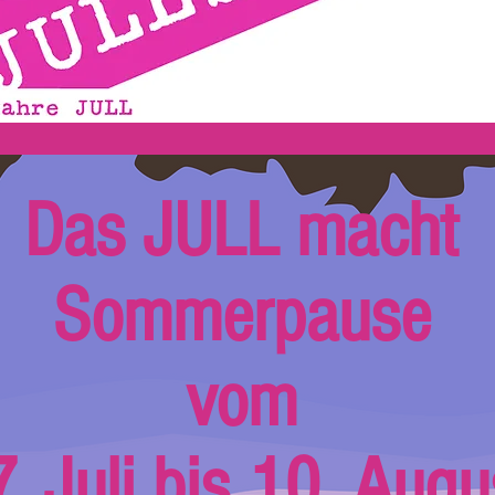
Das JULL macht
Sommerpause
vom
. Juli bis 10. Augu