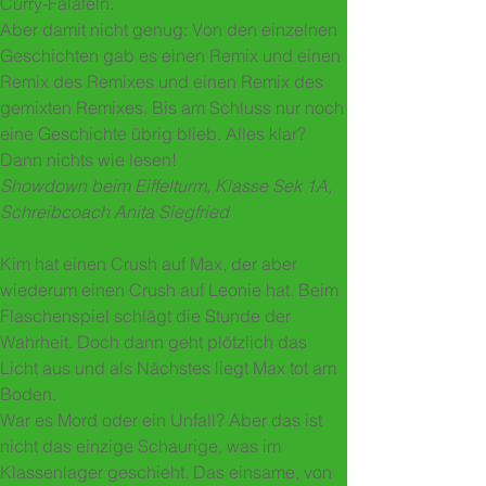
Curry-Falafeln.
Aber damit nicht genug: Von den einzelnen
Geschichten gab es einen Remix und einen
Remix des Remixes und einen Remix des
gemixten Remixes. Bis am Schluss nur noch
eine Geschichte übrig blieb. Alles klar?
Dann nichts wie lesen!
Showdown beim Eiffelturm, Klasse Sek 1A,
Schreibcoach Anita Siegfried
Kim hat einen Crush auf Max, der aber
wiederum einen Crush auf Leonie hat. Beim
Flaschenspiel schlägt die Stunde der
Wahrheit. Doch dann geht plötzlich das
Licht aus und als Nächstes liegt Max tot am
Boden.
War es Mord oder ein Unfall? Aber das ist
nicht das einzige Schaurige, was im
Klassenlager geschieht. Das einsame, von