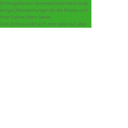
Schlingpflanzen überwachsene Haus birgt
einige Überraschungen für die Klasse und
ihren Lehrer, Herrn Meier.
Zum Schluss klärt sich zwar alles auf, aber
eins ist klar: Dieses Klassenlager wird sicher
allen in Erinnerung bleiben.
Kreis des Mordes, Klasse Sek 1D,
Schreibcoach Valerio Moser
Anzahl
In den Warenkorb
Sofortkauf