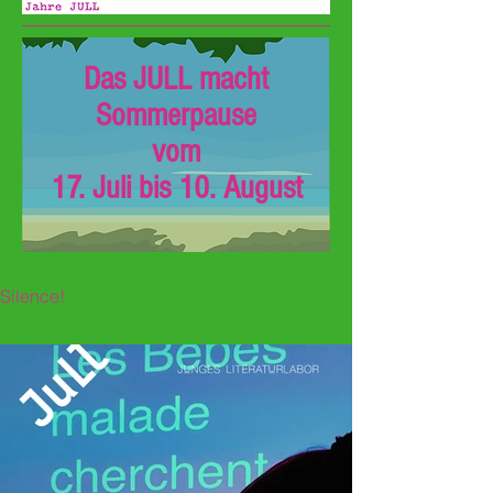
Das JULL macht
Sommerpause
vom
17. Juli bis 10. August
Silence!