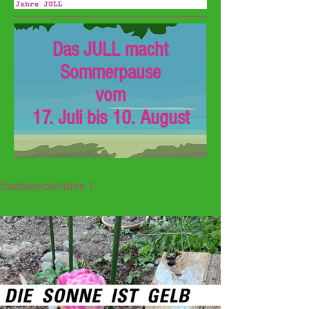
Das JULL macht
Sommerpause
vom
17. Juli bis 10. August
Stadtwaldwildnis 1