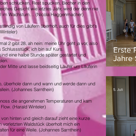
lben schlucken, Rest spucken, Becher in den
iches Gesicht wie letztes Jahr, wird der denn nie
 voll im Wachstum… (Nicola Haggenmacher)
ständig von Läufern überholt, auch für dies gibt's
Winteler)
al 2 gibt 28, ah nein: meine Uhr geht ja vor, also
Erste 
 Schlussstück, ich bin auf Kurs.
 sind eine halbe Stunde später gestartet und
Jahre 
len.
Schan
 der Mitte und lasse beidseitig Läufer um Läuferin
o, überhole dann und wann und werde dann und
allein. (Johannes Sarnthein)
5. Juli
genoss die angenehmen Temperaturen und kam
Flow. (Harald Winteler)
 von hinten und gleich darauf zieht eine kurze
Im vorletzten Waldstück überholt mich ein
lten für eine Weile. (Johannes Sarnthein)