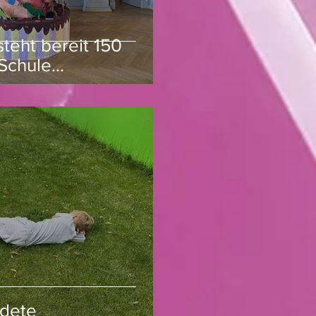
steht bereit 150
Schule
zengraben
ndete