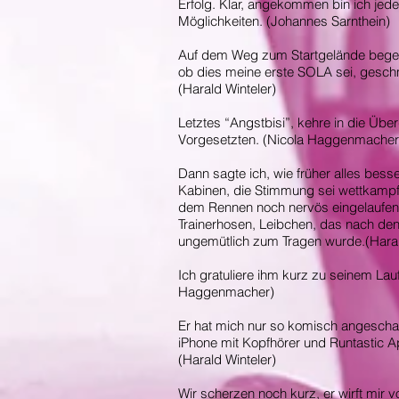
Erfolg. Klar, angekommen bin ich jed
Möglichkeiten.
(Johannes Sarnthein)
Auf dem Weg zum Startgelände begeg
ob dies meine erste SOLA sei, geschme
(Harald Winteler)
Letztes “Angstbisi”, kehre in die Übe
Vorgesetzten. (Nicola Haggenmacher
Dann sagte ich, wie früher alles bess
Kabinen, die Stimmung sei wettkamp
dem Rennen noch nervös eingelaufen,
Trainerhosen, Leibchen, das nach de
ungemütlich zum Tragen wurde.
(Hara
Ich gratuliere ihm kurz zu seinem Lau
Haggenmacher)
Er hat mich nur so komisch angeschau
iPhone mit Kopfhörer und Runtastic App
(Harald Winteler)
Wir scherzen noch kurz, er wirft mir 