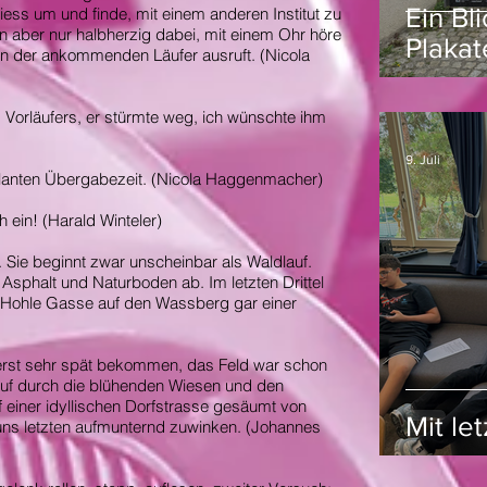
Ein Bl
ess um und finde, mit einem anderen Institut zu
bin aber nur halbherzig dabei, mit einem Ohr höre
Plakat
n der ankommenden Läufer ausruft. (Nicola
 Vorläufers, er stürmte weg, ich wünschte ihm
9. Juli
lanten Übergabezeit. (Nicola Haggenmacher)
 ein! (Harald Winteler)
n. Sie beginnt zwar unscheinbar als Waldlauf.
Asphalt und Naturboden ab. Im letzten Drittel
e Hohle Gasse auf den Wassberg gar einer
erst sehr spät bekommen, das Feld war schon
auf durch die blühenden Wiesen und den
f einer idyllischen Dorfstrasse gesäumt von
Mit let
 uns letzten aufmunternd zuwinken. (Johannes