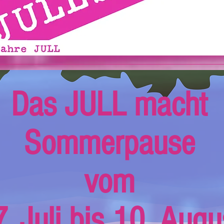
Das JULL macht
Sommerpause
vom
. Juli bis 10. Augu