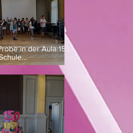
Probe in der Aula:150
Schule
zengraben