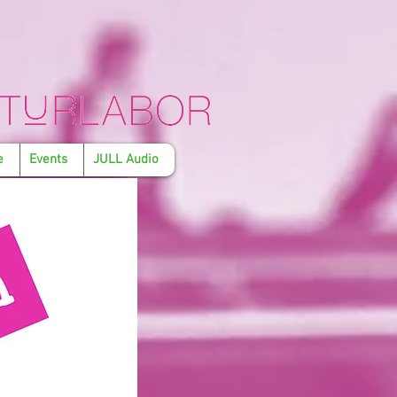
e
Events
JULL Audio