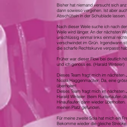
Bisher hat niemand versucht sich an
dann sowieso vergehen. Ist aber auch
Abschütteln in der Schublade lassen
Nach dieser Weile suche ich nach der
Weile wird länger. An der nächsten W
unschlüssig einmal links einmal recht
verschwindet im Grün. Irgendwann ste
die scharfe Rechtskurve verpasst ha
Früher war dieser Flow bei deutlich h
und ich genoss es. (Harald Winteler)
Dieses Team fragt mich im nächsten J
Nicola Haggenmacher: Da, eine gröss
überholen!
Dieses Team fragt mich im nächsten J
Harald Winteler: Beim Runterlaufen übe
Hinauflaufen dann wieder überholten.
meinen Platz gefunden.
Für meine zweite Sola hat mich ein F
Bekomme wieder die gleiche Strecke. J