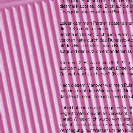
Übergabe, Stab um das rechte Handgel
diesmal klappt es, los! Blick auf die 
Übergabe also exakt nach Plan. (Ni
Leider kam mein Partner später als e
die 11 Kilometer einholen.
Schaffe ich locker, dachte ich, wenn i
verloren hätte durch das Runtastic-A
blöden Hülle steckte, deren Reisvers
aufgrund der kürzlich erstandenen supe
Kilometer 2, Blick auf die Uhr 9:27, 
aus dem Leib, um bei einem Drittel de
Zeit verbraucht zu haben? (Nicola 
Nach diesem Manöver war mein Puls be
hatte ich nicht den Wald erreicht. 
dachte ich, sonst hole ich diesen Neuli
Dabei habe ich sogar ein gutes Gefühl.
Regentropfen die Zahlen verwischt. A
Harald Winteler: Ich wurde von vielen 
logisch, die starten alle zu schnell, 
Verpflegung, nur Wasser um den Mun