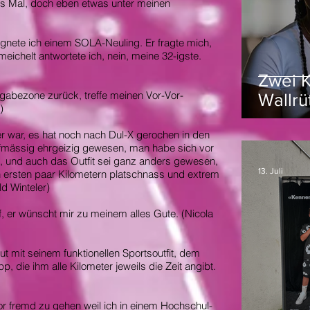
es Mal, doch eben etwas unter meinen
nete ich einem SOLA-Neuling. Er fragte mich,
ichelt antwortete ich, nein, meine 32-igste.
Zwei K
rgabezone zurück, treffe meinen Vor-Vor-
Wallrü
)
Campo
er war, es hat noch nach Dul-X gerochen in den
fmässig ehrgeizig gewesen, man habe sich vor
 und auch das Outfit sei ganz anders gewesen,
13. Juli
n ersten paar Kilometern platschnass und extrem
ld Winteler)
f, er wünscht mir zu meinem alles Gute. (Nicola
t mit seinem funktionellen Sportsoutfit, dem
, die ihm alle Kilometer jeweils die Zeit angibt.
vor fremd zu gehen weil ich in einem Hochschul-