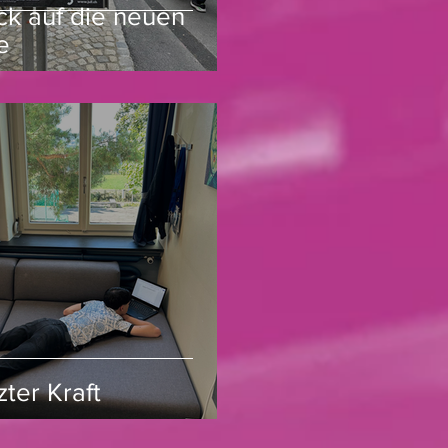
ick auf die neuen
e
zter Kraft