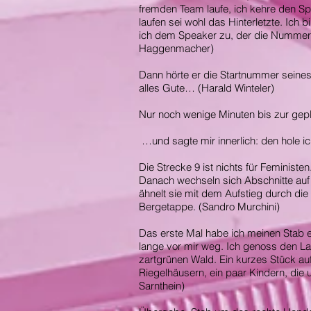
fremden Team laufe, ich kehre den Spi
laufen sei wohl das Hinterletzte. Ich 
ich dem Speaker zu, der die Nummer
Haggenmacher)
Dann hörte er die Startnummer seines
alles Gute… (Harald Winteler)
Nur noch wenige Minuten bis zur gep
…und sagte mir innerlich: den hole ich
Die Strecke 9 ist nichts für Feministe
Danach wechseln sich Abschnitte auf 
ähnelt sie mit dem Aufstieg durch di
Bergetappe. (Sandro Murchini)
Das erste Mal habe ich meinen Stab 
lange vor mir weg. Ich genoss den L
zartgrünen Wald. Ein kurzes Stück au
Riegelhäusern, ein paar Kindern, die
Sarnthein)