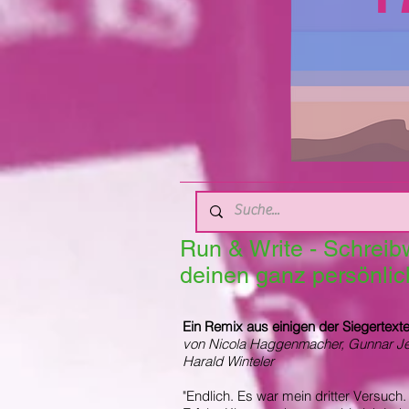
Run & Write - Schreib
deinen ganz persönli
Ein Remix aus einigen der Siegertext
von Nicola Haggenmacher, Gunnar Jes
Harald Winteler
"Endlich. Es war
mein dritter Versuch