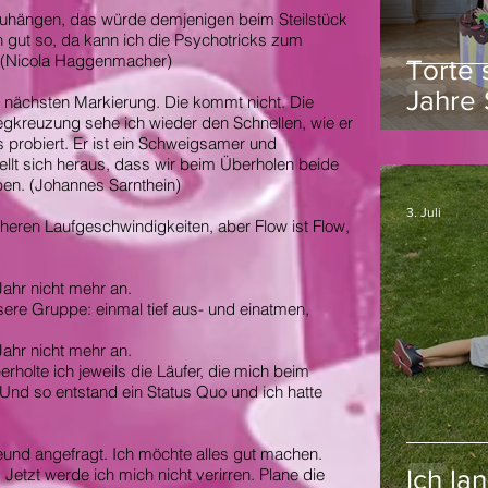
zuhängen, das würde demjenigen beim Steilstück
 gut so, da kann ich die Psychotricks zum
. (Nicola Haggenmacher)
Torte 
Jahre 
 nächsten Markierung. Die kommt nicht. Die
egkreuzung sehe ich wieder den Schnellen, wie er
Schan
s probiert. Er ist ein Schweigsamer und
llt sich heraus, dass wir beim Überholen beide
ben. (Johannes Sarnthein)
3. Juli
öheren Laufgeschwindigkeiten, aber Flow ist Flow,
ahr nicht mehr an.
ere Gruppe: einmal tief aus- und einatmen,
ahr nicht mehr an.
rholte ich jeweils die Läufer, die mich beim
 Und so entstand ein Status Quo und ich hatte
reund angefragt. Ich möchte alles gut machen.
etzt werde ich mich nicht verirren. Plane die
Ich la