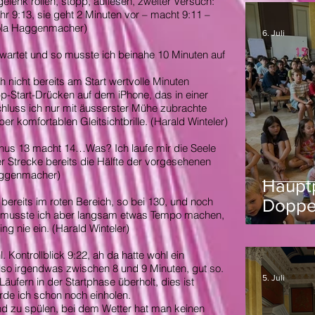
enk rollen, stopp, auflesen, zweiter Versuch:
Uhr 9:13, sie geht 2 Minuten vor – macht 9:11 –
cola Haggenmacher)
6. Juli
rwartet und so musste ich beinahe 10 Minuten auf
ch nicht bereits am Start wertvolle Minuten
pp-Start-Drücken auf dem iPhone, das in einer
chluss ich nur mit äusserster Mühe zubrachte
r komfortablen Gleitsichtbrille. (Harald Winteler)
minus 13 macht 14…Was? Ich laufe mir die Seele
r Strecke bereits die Hälfte der vorgesehenen
Haggenmacher)
Haupt
reits im roten Bereich, so bei 130, und noch
Doppe
Nun musste ich aber langsam etwas Tempo machen,
Tag
ng nie ein. (Harald Winteler)
 Kontrollblick 9:22, ah da hatte wohl ein
lso irgendwas zwischen 8 und 9 Minuten, gut so.
5. Juli
Läufern in der Startphase überholt, dies ist
werde ich schon noch einholen.
d zu spülen, bei dem Wetter hat man keinen