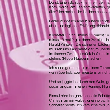
Durst. Einen Schluck nehmen, den ha
Korb. Vorbei am Verkehrskadetten, gle
älter? Ich meine, der ist doch noch
Leider wurde ich aber bis nach Forch 
aber eine logische Erklärung. (Harald 
Kilometer 3, 9:25, minus 11 macht 14 m
minus 13 mal 2 gibt dann 24; plus das
Harald Winteler: Die schnellen Läufer
müssen uns Langsame darum überho
Im flachen Zwischenstück laufe ich in
stehen. (Nicola Haggenmacher)
Ich renne gerne und in meinem Temp
wann überholt, aber meistens bin ich 
Und so joggte ich durch den Wald, 
sogar langsam in einen Runners High 
Einmal höre ich ganz schnelle Schritte
Chinesin an mir vorbei, uneinholbar. 
Schneller rechts. Ich versuche mitzuha