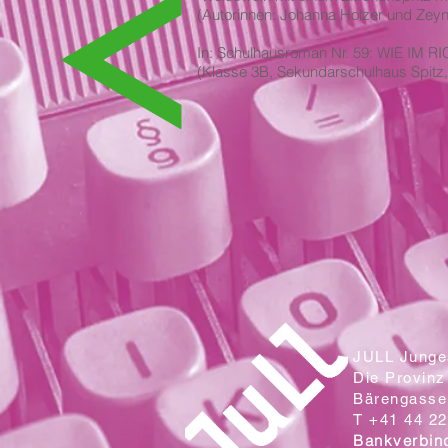
(Autorinnen: Johanna Holzer und Zey
In: Schulhausroman Nr. 59: WIE IM
(Klasse 3B, Sekundarschulhaus Spitz,
JULL Junges
Die Provinz
Bärengasse 
T +41 44 22
Bankverbin