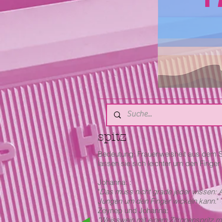
spitz
Bedeutung: Frauenweisheit aus dem S
lassen sie sich leichter um den Finger
Johanna: :
"
Das muss nicht grade jeder wissen: Ab
Jungen um den Finger wickeln kann
."
Zeynep und Johanna:
"Weisswein mit einem Zitronenspritz 