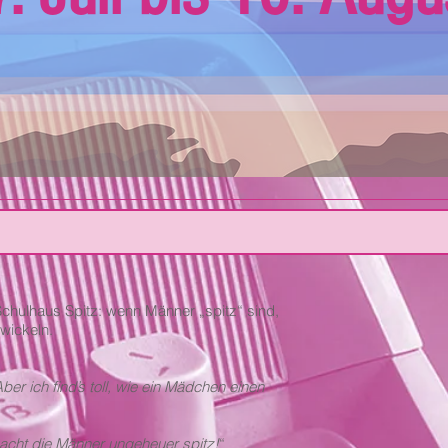
chulhaus Spitz: wenn Männer „spitz“ sind,
 wickeln.
er ich find’s toll, wie ein Mädchen einen
macht die Männer ungeheuer spitz!
“