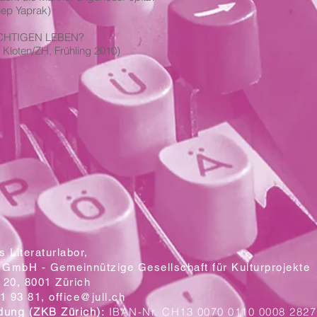
nep Yaprak)
 RICHTIGEN LEBEN?
 Kloten/ZH, Frühling 2010)
 Literaturlabor,
 GmbH - Gemeinnützige Gesellschaft für Kulturprojekte
20, 8001 Zürich
1 93 81,
office@jull.ch
dung (ZKB Zürich):
IBAN-Nr. CH13 0070 0110 0008 2827