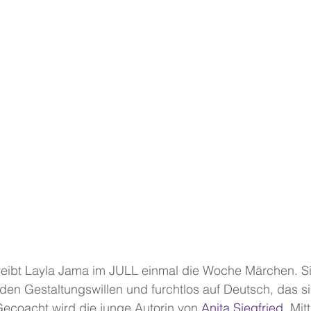
reibt Layla Jama im JULL einmal die Woche Märchen. Sie
en Gestaltungswillen und furchtlos auf Deutsch, das si
 Gecoacht wird die junge Autorin von 
Anita Siegfried
. Mit