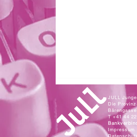
JULL Junges
Die Provinz
Bärengasse 
T +41 44 22
Bankverbin
Impressum
Datenschut