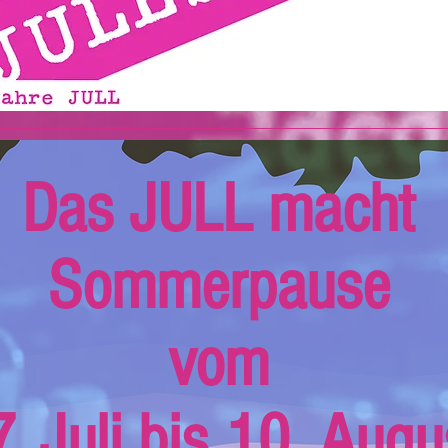
Das JULL macht
Sommerpause
vom
. Juli bis 10. Augu