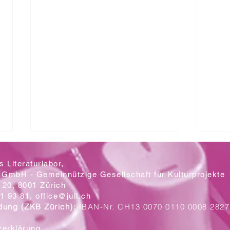
 Literaturlabor,
 GmbH - Gemeinnützige Gesellschaft für Kulturprojekte
20, 8001 Zürich
Mit let
1 93 81,
office@jull.ch
dung (ZKB Zürich):
IBAN-Nr. CH13 0070 0110 0008 2827
Ein Blick auf die neuen Plakate
zerklärung