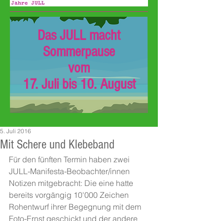
Das JULL macht
Sommerpause
vom
17. Juli bis 10. August
5. Juli 2016
Mit Schere und Klebeband
Für den fünften Termin haben zwei 
JULL-Manifesta-Beobachter/innen 
Notizen mitgebracht: Die eine hatte 
bereits vorgängig 10'000 Zeichen 
Rohentwurf ihrer Begegnung mit dem 
Foto-Ernst geschickt und der andere 