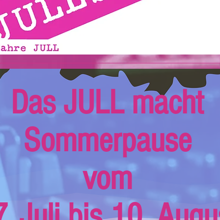
Das JULL macht
Sommerpause
vom
. Juli bis 10. Augu