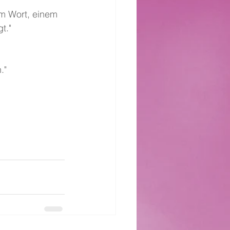
m Wort, einem 
t."
."