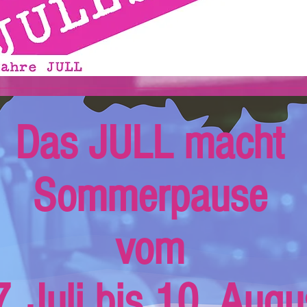
Das JULL macht
Sommerpause
vom
. Juli bis 10. Augu