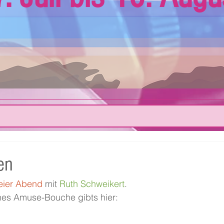
en
eier Abend
 mit 
Ruth Schweikert
.
sches Amuse-Bouche gibts hier: