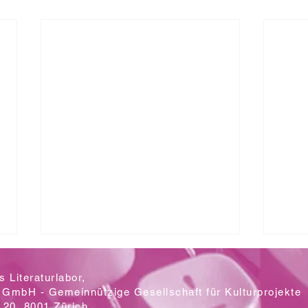
 Literaturlabor,
 GmbH - Gemeinnützige Gesellschaft für Kulturprojekte
20, 8001 Zürich