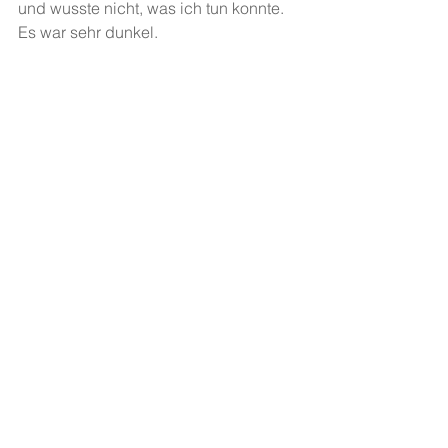
und wusste nicht, was ich tun konnte. 
Es war sehr dunkel.
Die Bullen sind mega brutal, sie 
schiessen mit Koka und schroten 
herum. Sie wollen einen Räuber 
verfolgen, und dann sind sie 
gekommen: die Russen.
Projekt Nr. 65 - 
"Freier Schreibmorgen"
 - 
das JULL schreibend kennenlernen 
(neues Angebot für Zürcher 
Schulklassen), betreut durch 
wechselnde Autor/innen