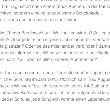
. Tim fragt sofort nach einem Stück Kuchen, in der Pause
trinken, sondern eine kalte oder warme Schokolade...
ostproben aus den entstehenden Texten:
as Thema Berufswahl auf. Was sollten wir tun? Sollten w
len? Oder jeder einen eigenen Job machen? Oder solle
folg setzen? Oder beides miteinander verbinden? Jamie
 ich als Informatiker... Wenn wir beide eine Lehrstelle f
mer noch You Tube mit allen unseren Abonnenten!“
ne Tage aus meinem Leben: Der erste schöne Tag in m
icher Schultag im Jahr 2015. Plötzlich kam Frau August
det als Wunsch-Fee. Ich bekam ein leeres A4-Blatt und s
 Lebenswunsch aufschreiben
. Ich habe aufgeschrieben,
. Jeder Schüler, jede Schülerin konnte einen Lebenswu