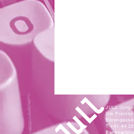
JULL Junges
Die Provinz
Bärengasse 
T +41 44 22
Bankverbin