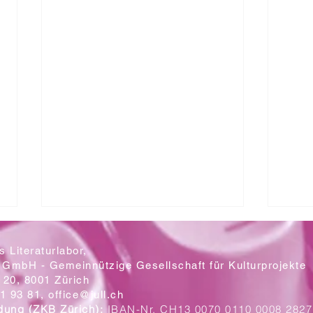
 Literaturlabor,
 GmbH - Gemeinnützige Gesellschaft für Kulturprojekte
20, 8001 Zürich
Mit let
1 93 81,
office@jull.ch
dung (ZKB Zürich):
IBAN-Nr. CH13 0070 0110 0008 2827