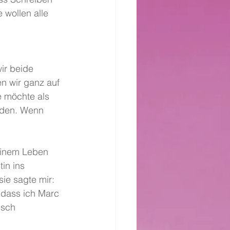
 wollen alle 
ir beide 
n wir ganz auf 
 möchte als 
inden. Wenn 
einem Leben 
in ins 
ie sagte mir:
 dass ich Marc 
nsch 