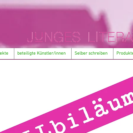
ekte
beteiligte Künstler/innen
Selber schreiben
Produkt