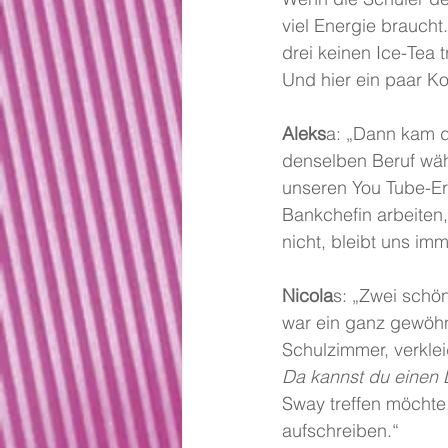
viel Energie braucht
drei keinen Ice-Tea 
Und hier ein paar K
Aleks
a: „Dann kam d
denselben Beruf wäh
unseren You Tube-Er
Bankchefin arbeiten,
nicht, bleibt uns im
Nicola
s: „Zwei schö
war ein ganz gewöhnl
Schulzimmer, verklei
Da kannst du einen
Sway treffen möchte
aufschreiben.“