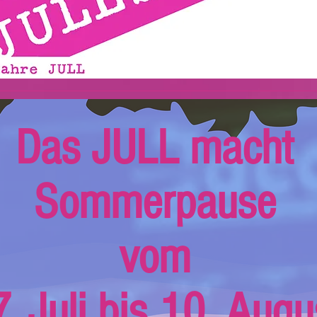
Das JULL macht
Sommerpause
vom
. Juli bis 10. Augu