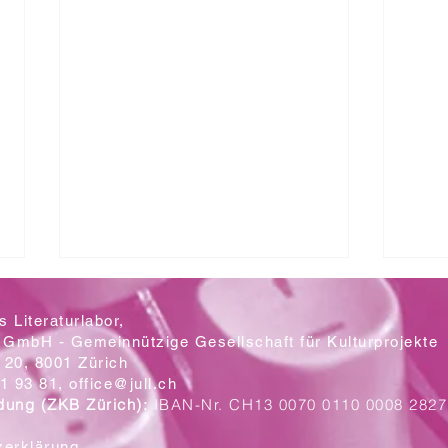
 Literaturlabor,
 GmbH - Gemeinnützige Gesellschaft für Kulturprojekte
20, 8001 Zürich
Mit let
1 93 81,
office@jull.ch
dung (ZKB Zürich):
IBAN-Nr. CH13 0070 0110 0008 2827
Ein Blick auf die neuen Plakate
zerklärung