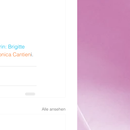
in: Brigitte 
onica Cantien
i. 
Alle ansehen