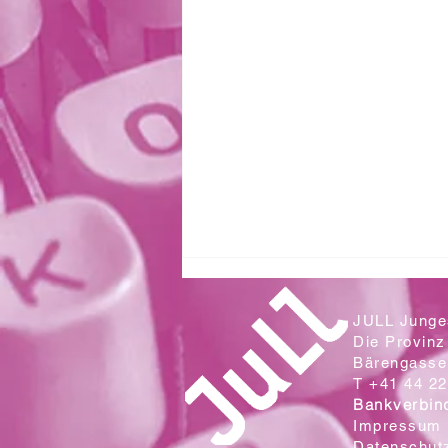
JULL Junges
Die Provinz
Bärengasse 
T +41 44 22
Bankverbin
Impressum
Datenschut