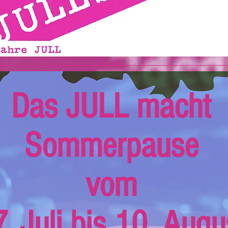
Das JULL macht
Sommerpause
vom
. Juli bis 10. Augu