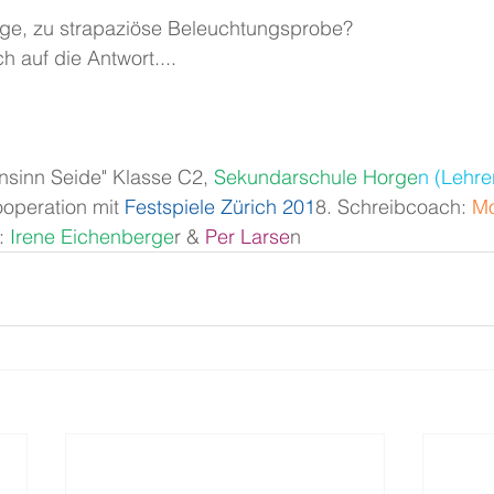
ange, zu strapaziöse Beleuchtungsprobe?
h auf die Antwort....
hnsinn Seide" Klasse C2,
 Sekundarschule Horge
n (Lehrer
ooperation mit
 Festspiele Zürich 201
8. Schreibcoach:
 M
:
 Irene Eichenberge
r &
 Per Larse
n