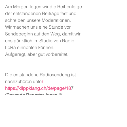
Am Morgen legen wir die Reihenfolge 
der entstandenen Beiträge fest und 
schreiben unsere Moderationen.
Wir machen uns eine Stunde vor 
Sendebeginn auf den Weg, damit wir 
uns pünktlich im Studio von Radio 
LoRa einrichten können.
Aufgeregt, aber gut vorbereitet.
Die entstandene Radiosendung ist 
nachzuhören unte
r
https://klippklang.ch/de/page/18
7 
(Rasende Reporter_Innen II
)
---
Kurs "Rasende Reporter_innen" im 
Rahmen der
 COOL - TUR 201
8
, 