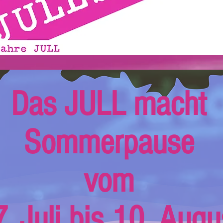
Das JULL macht
Sommerpause
vom
. Juli bis 10. Augu