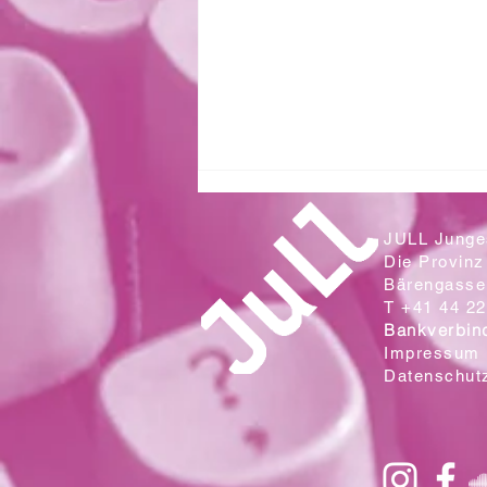
JULL Junges
Die Provinz
Bärengasse 
T +41 44 22
Bankverbin
Impressum
Datenschut
Zwei Klassen aus der Sek. Wallrüti
lesen in der Campo Cantina