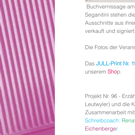
 Buchvernissage am Tag der offenen Tür im Kunsthaus. Vor dem Landschaftsgemälde von 
Seganitini stehen di
Ausschnitte aus ihr
verkauft und signiert
Die Fotos der Verans
Das
 JULL-Print Nr
unserem
 Sho
p.
Projekt Nr. 96 - Erzä
Leutwyler) und die 
Zusammenarbeit mi
Schreibcoach:
 Rena
Eichenberge
r