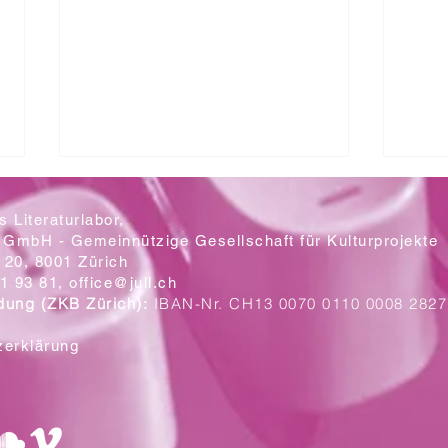
 Literaturlabor,
 GmbH - Gemeinnützige Gesellschaft für Kulturprojekte
20, 8001 Zürich
Mit let
1 93 81,
office@jull.ch
dung (ZKB Zürich):
IBAN-Nr. CH13 0070 0110 0008 2827
Ein Blick auf die neuen Plakate
zerklärung