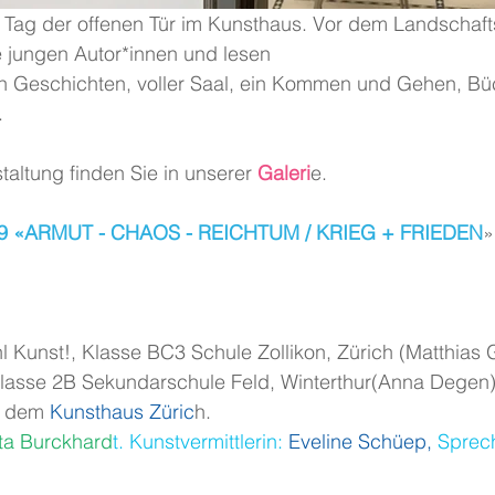
e jungen Autor*innen und lesen
en Geschichten, voller Saal, ein Kommen und Gehen, B
.
taltung finden Sie in unserer
 Galeri
e.
. 19 «ARMUT - CHAOS - REICHTUM / KRIEG + FRIEDEN
»
hl Kunst!, Klasse BC3 Schule Zollikon, Zürich (Matthias G
Klasse 2B Sekundarschule Feld, Winterthur(Anna Degen)
t dem
 Kunsthaus Züric
h.
ta Burckhard
t. Kunstvermittlerin
:
 Eveline Schüep,
 Sprec