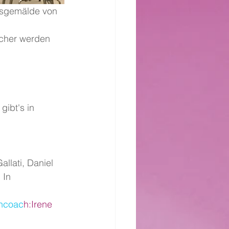
ücher werden 
 gibt's in 
allati, Daniel 
 In 
hcoac
h
:Irene 