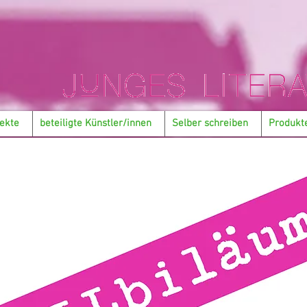
ekte
beteiligte Künstler/innen
Selber schreiben
Produkt