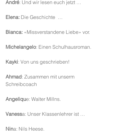
André
: Und wir lesen euch jetzt …
Elena:
 Die Geschichte  …
Bianca:
 «Missverstandene Liebe» vor.
Michelangelo
: Einen Schulhausroman.
Kayki
: Von uns geschrieben!
Ahmad
: Zusammen mit unserm 
Schreibcoach
Angeliqu
e: Walter Millns.
Vaness
a: Unser Klassenlehrer ist …
Nin
a: Nils Heese.