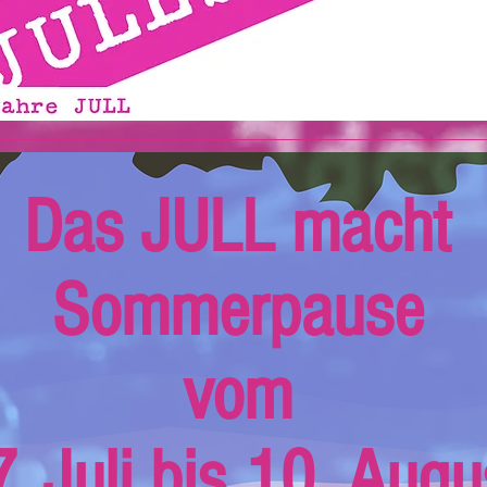
Das JULL macht
Sommerpause
vom
. Juli bis 10. Augu