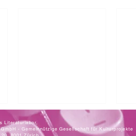
 Literaturlabor,
 GmbH - Gemeinnützige Gesellschaft für Kulturprojekte
20, 8001 Zürich