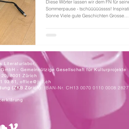
Diese Wörter lassen wir dem FN für sein
Sommerpause - tschüüüüüssss! Inspirat
Sonne Viele gute Geschichten Grosse
Wörterkoffer Glück...
 Literaturlabor,
 GmbH - Gemeinnützige Gesellschaft für Kulturprojekte
20, 8001 Zürich
1 93 81,
office@jull.ch
dung (ZKB Zürich):
IBAN-Nr. CH13 0070 0110 0008 2827
zerklärung