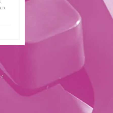
e
ion
 2