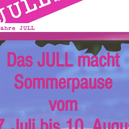
Das JULL macht
Sommerpause
vom
. Juli bis 10. Augu