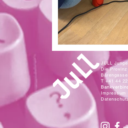
JULL Junges
Die Provinz
Bärengasse 
T +41 44 22
Bankverbin
Impressum
Datenschut