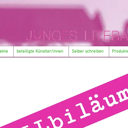
ekte
beteiligte Künstler/innen
Selber schreiben
Produkt