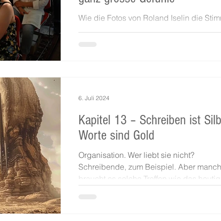
Wie die Fotos von Roland Iselin die St
sehr gut wiedergeben, war es eine
konzentrierte,dichte, aber auch eine seh
humorvolle...
6. Juli 2024
Kapitel 13 – Schreiben ist Silb
Worte sind Gold
Organisation. Wer liebt sie nicht?
Schreibende, zum Beispiel. Aber manc
braucht es solche Treffen wie das heutig
Die...