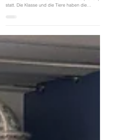
Heute fand im Jull das vierte Treffen mit der
Klasse S1d aus der Schule Waidhalde (Zürich)
statt. Die Klasse und die Tiere haben die
Weltherrschaft übernommen. Aber: wie geht es
im Roman jetzt weiter? Nun, Mensch und Tier
öffnen miteinander ein Restaurant (wahlweise auf
den Bahamas, den Malediven oder aber an der
Limmat). Das ist freilich nicht ganz
unproblematisch. Denn eine Frage sollte schon
noch geklärt werden: Was passiert, wenn dieses
Restaurant nicht vegetarisch is