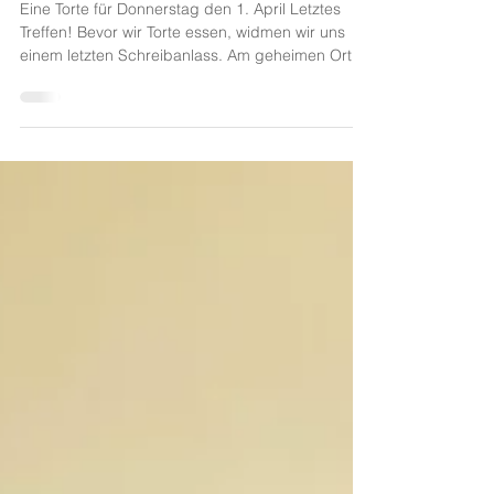
Tortentermin
Eine Torte für Donnerstag den 1. April Letztes
Treffen! Bevor wir Torte essen, widmen wir uns
einem letzten Schreibanlass. Am geheimen Ort
wird alles aufgehäuft, was die Hauptperson mit
sich herumträgt. Ihr Gepäck, ihre Erlebnisse, ihre
Gedanken und Gefühle. Dann reagiert der
geheime Ort. Luca (14) schreibt dazu: "Stella legt
auf den geheimnisvollen Tisch eine Spraydose,
die goldene Farbe sprüht. Als zweites legt sie
eine Skimaske auf den Tisch. Sie wirft ihre
Erinnerung vo