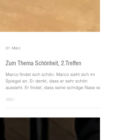
31. März
Zum Thema Schönheit, 2.Treffen
Marco findet sich schön. Marco sieht sich im
Spiegel an. Er denkt, dass er sehr schön
aussieht. Er findet, dass seine schräge Nase sehr
speziell ist. Seine Nase ist schräger als die von
Haftbefehl. Aber für ihn ist sie perfekt. Seine Nase
hat sogar einen 90 ° Winkel, weil sie so schräg ist.
278 - Langzeit Kappeli - Schule Kappeli, Klasse