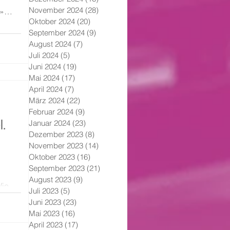
November 2024
(28)
28 Beiträge
.»
Oktober 2024
(20)
20 Beiträge
September 2024
(9)
9 Beiträge
August 2024
(7)
7 Beiträge
Juli 2024
(5)
5 Beiträge
Juni 2024
(19)
19 Beiträge
Mai 2024
(17)
17 Beiträge
April 2024
(7)
7 Beiträge
März 2024
(22)
22 Beiträge
Februar 2024
(9)
9 Beiträge
l.
Januar 2024
(23)
23 Beiträge
Dezember 2023
(8)
8 Beiträge
November 2023
(14)
14 Beiträge
Oktober 2023
(16)
16 Beiträge
September 2023
(21)
21 Beiträge
August 2023
(9)
9 Beiträge
Wie
Juli 2023
(5)
5 Beiträge
alde
Juni 2023
(23)
23 Beiträge
erin:
Mai 2023
(16)
16 Beiträge
eber .
April 2023
(17)
17 Beiträge