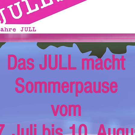
Das JULL macht
Sommerpause
vom
. Juli bis 10. Augu