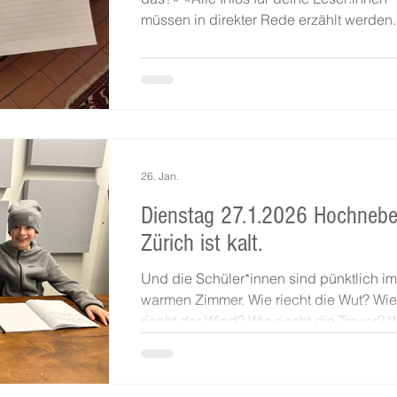
müssen in direkter Rede erzählt werden
«Ok.» 272 - "S-i-R Waidhalde III" - Schule
Waidhalde, Klasse S1a (Lehrerin: Meret
Balmer). Schreibcoach: Anna Papst .
26. Jan.
Dienstag 27.1.2026 Hochnebe
Zürich ist kalt.
Und die Schüler*innen sind pünktlich im
warmen Zimmer. Wie riecht die Wut? Wie
riecht der Wind? Wie riecht die Trauer? 
riecht Geborgenheit? 273 - "S-i-R Waidh
IV" - Schule Waidhalde, Klasse S1b (Lehr
Filomena Lopez). Schreibcoach: Julia W