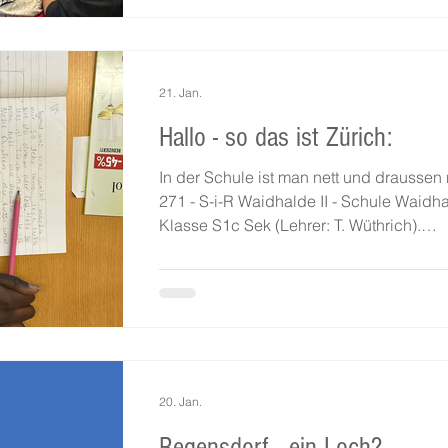
ein Bild von Jennifer entstanden: Eine he
Kerze auf schwarzem Papier. A propos 
Bald sind Ferien und Emmanuel ist glück
seinen Cousin in Frankreich besuchen 
21. Jan.
können. Auch Alina fährt zu ihren Verwa
Hallo - so das ist Zürich:
In der Schule ist man nett und draussen 
271 - S-i-R Waidhalde II - Schule Waidh
Klasse S1c Sek (Lehrer: T. Wüthrich).
Schreibcoach: Heinz Helle
20. Jan.
Regensdorf....ein Loch?