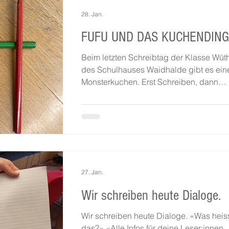
28. Jan.
FUFU UND DAS KUCHENDING
Beim letzten Schreibtag der Klasse Wüt
des Schulhauses Waidhalde gibt es ein
Monsterkuchen. Erst Schreiben, dann
abstimmen. Die Geschichte hat nun ein
verlassenes Spital, einen Engel, der sich
ein fieses, Erinnerungen extrahierendes
verwandelt und Fufu. Fufu kommt zwar g
nicht vor in der Geschichte, aber dafür i
Titel: FUFU-KRANKENHAUS gewann di
Abstimmung mit grosser Mehrheit. War
27. Jan.
Wahrscheinlich Zufall. Wie die Monster 
dem Abschiedskuchen. Und das
Wir schreiben heute Dialoge.
Wir schreiben heute Dialoge. «Was heis
das?» «Alle Infos für deine Leser:innen