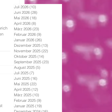
Juli 2026
(10)
10 Beiträge
Juni 2026
(28)
28 Beiträge
Mai 2026
(18)
18 Beiträge
April 2026
(8)
8 Beiträge
hrich
März 2026
(23)
23 Beiträge
en
Februar 2026
(9)
9 Beiträge
Januar 2026
(26)
26 Beiträge
Dezember 2025
(13)
13 Beiträge
November 2025
(22)
22 Beiträge
 in
Oktober 2025
(14)
14 Beiträge
 Ding
September 2025
(23)
23 Beiträge
ar
August 2025
(5)
5 Beiträge
m
Juli 2025
(7)
7 Beiträge
e
Juni 2025
(16)
16 Beiträge
um?
Mai 2025
(22)
22 Beiträge
auf
April 2025
(12)
12 Beiträge
März 2025
(10)
10 Beiträge
Februar 2025
(9)
9 Beiträge
st
Januar 2025
(19)
19 Beiträge
Dezember 2024
(16)
16 Beiträge