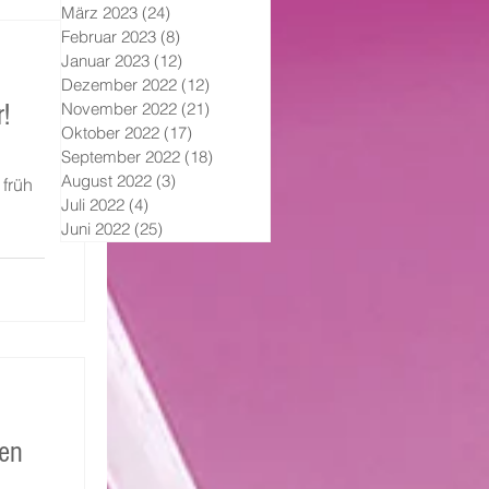
März 2023
(24)
24 Beiträge
Februar 2023
(8)
8 Beiträge
Januar 2023
(12)
12 Beiträge
Dezember 2022
(12)
12 Beiträge
!
November 2022
(21)
21 Beiträge
Oktober 2022
(17)
17 Beiträge
September 2022
(18)
18 Beiträge
August 2022
(3)
3 Beiträge
 früh
Juli 2022
(4)
4 Beiträge
Juni 2022
(25)
25 Beiträge
ie
m
om-
nen