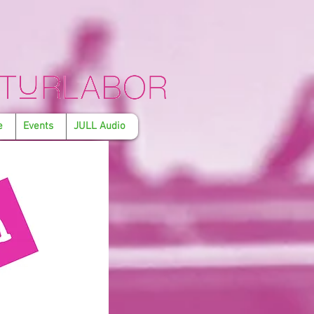
e
Events
JULL Audio