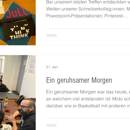
Bei unserem letzten Treffen entdeckten w
Welten unserer Schreiberkolleg:innen. M
Powerpoint-Präsentationen, Pinterest-
Moodboards und Zeichnungen ausgerüs
zeigten wir uns gegenseitig unsere
momentanen Schreibprojekte auf, damit 
endlich mal ein Bild davon haben, was
eigentlich in all unseren Köpfen herumge
und wohin die Plot- und
Charakterdiskussionen führen sollen. G
21. Jan.
haben wir über dystopische Wasserstäd
blutige Rituale, Dürren, Monster, Olivens
Ein geruhsamer Morgen
Ein geruhsamer Morgen war das heute, e
an welchem viel entstanden ist: Mido sc
darüber, wie er Basketball mit anderen i
Rollstuhl spielt. Wie viel Bauchkraft gefo
ist! Während Vedad sich Bilder von Züg
angeguckt und dazu Lieder gesungen hat