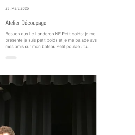
23. März 2025
Atelier Découpage
Besuch aus Le Landeron NE Petit poids: je me
présente je suis petit poids et je me balade avec
mes amis sur mon bateau Petit poulpe : tu...