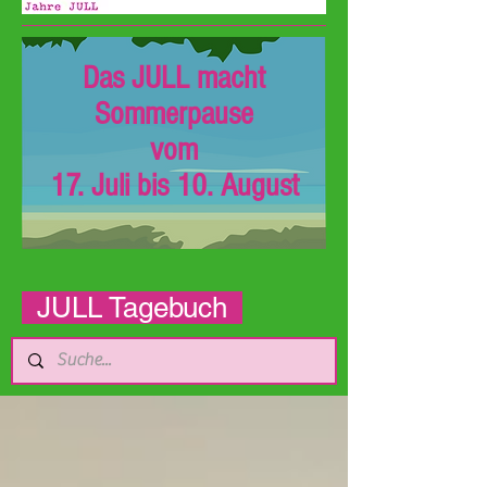
Das JULL macht
Sommerpause
vom
17. Juli bis 10. August
JULL Tagebuch