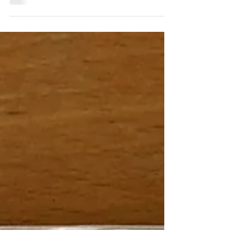
gegenseitig Ferienlektüre zu empfehlen: – Tove
Ditlevsen, Kindheit, Aufbau Verlag Berlin 2021...