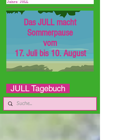
Das JULL macht
Sommerpause
vom
17. Juli bis 10. August
JULL Tagebuch